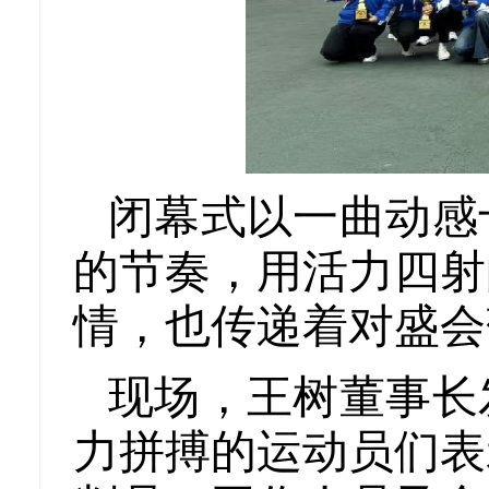
闭幕式以一曲动感
的节奏，用活力四射
情，也传递着对盛会
现场，王树董事长
力拼搏的运动员们表