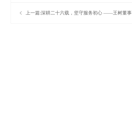
上一篇:
深耕二十六载，坚守服务初心 ——王树董事