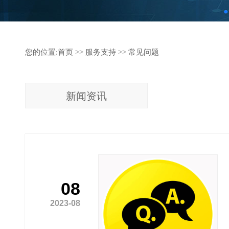
您的位置:
首页
>>
服务支持
>>
常见问题
新闻资讯
08
2023-08