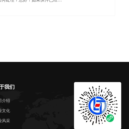
于我们
司介绍
业文化
业风采