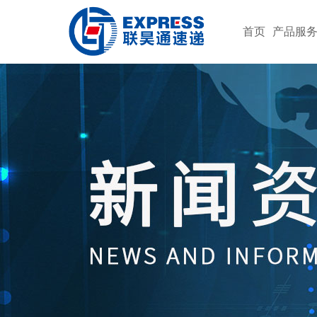
首页
产品服