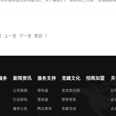
您签字签收或已经签字签收并支付···
1
页
上一页
下一页
尾页
服务
新闻资讯
服务支持
党建文化
招商加盟
关
公司新闻
寄快递
党支部介绍
公
行业资讯
查快递
荣誉资质
企
服务公告
网点查询
党建活动
企