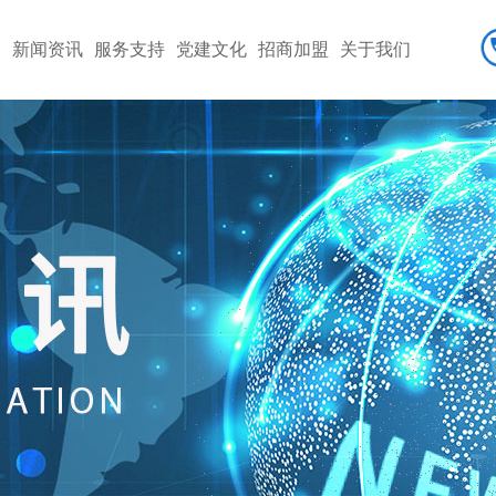
务
新闻资讯
服务支持
党建文化
招商加盟
关于我们