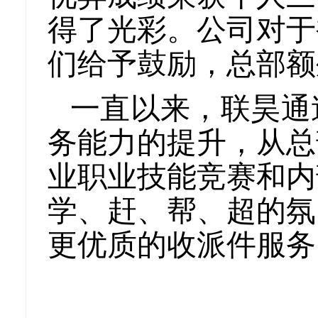
得了光彩。公司对于
们给予鼓励，总部额
一直以来，联昊通
务能力的提升，从总
业职业技能竞赛和内
学、赶、帮、超的氛
更优质的收派件服务