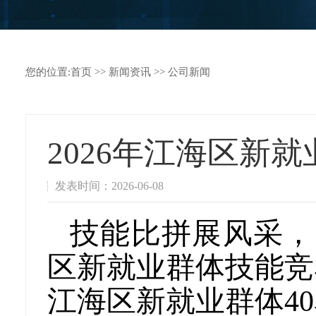
您的位置:
首页
>>
新闻资讯
>>
公司新闻
2026年江海区新
发表时间：2026-06-08
技能比拼展风采，赋
区新就业群体技能竞
江海区新就业群体4