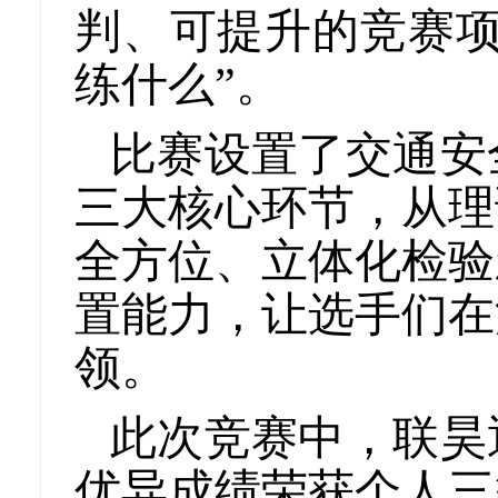
判、可提升的竞赛项
练什么”。
比赛设置了交通安
三大核心环节，从理
全方位、立体化检验
置能力，让选手们在
领。
此次竞赛中，联昊
优异成绩荣获个人三