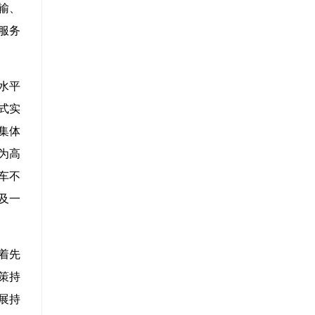
输、
递服务
水平
式实
集体
为高
车不
及一
着先
策持
展持