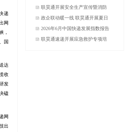
政行业运行情况
联昊通开展安全生产宣传暨消防
快递
应急演练活动
政企联动暖一线 联昊通开展夏日
出网
送清凉慰问活动
2026年6月中国快递发展指数报告
峡，
联昊通速递开展应急救护专项培
、国
训 筑牢行业安全防线
送达
揽收
研发
决磕
递网
技出