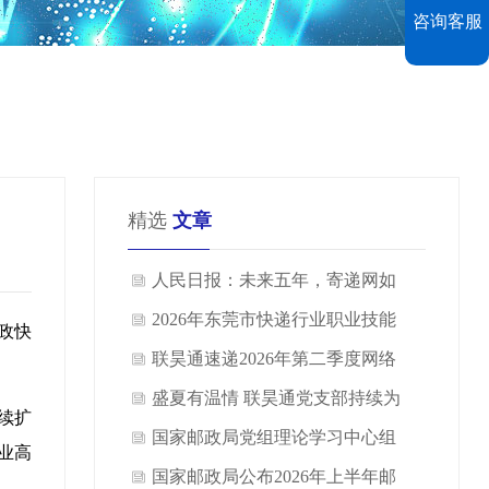
咨询客服
精选
文章
人民日报：未来五年，寄递网如
何由大到强
2026年东莞市快递行业职业技能
邮政快
竞赛｜联昊通速递获荣誉
联昊通速递2026年第二季度网络
会议圆满召开
盛夏有温情 联昊通党支部持续为
续扩
一线员工送清凉
国家邮政局党组理论学习中心组
业高
举行2026年第7次集体学习
国家邮政局公布2026年上半年邮