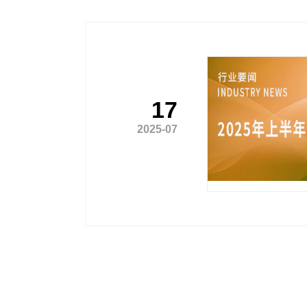
17
2025-07