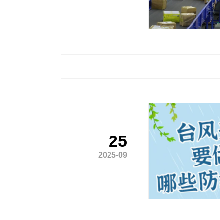
25
2025-09