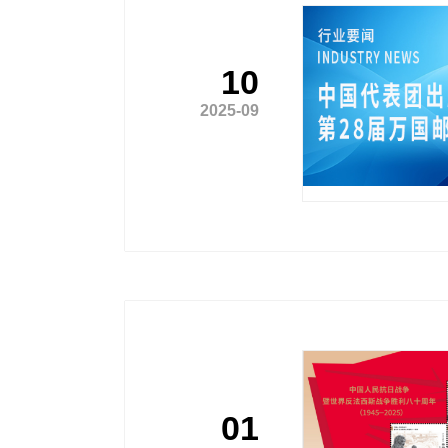
10
2025-09
01