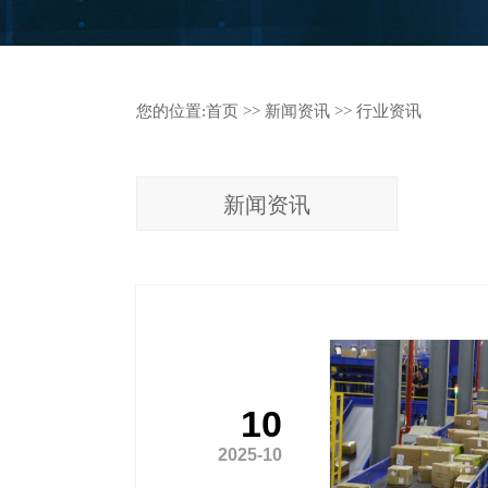
您的位置:
首页
>>
新闻资讯
>>
行业资讯
新闻资讯
10
2025-10