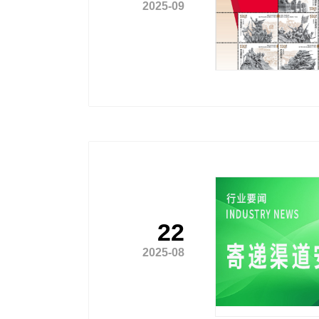
2025-09
22
2025-08